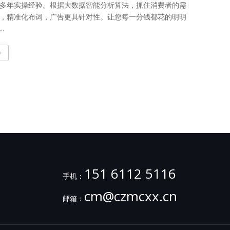
多年实操经验。根据大数据智能分析算法，抓住消费者的需
，精准化布词，广告更具针对性。让您每一分钱都花的明明
..
151 6112 5116
手机：
cm@czmcxx.cn
邮箱：